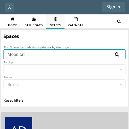
Sign in
HOME
DASHBOARD
SPACES
CALENDAR
Spaces
Find Spaces by their description or by their tags
Sorting
Status
Select
Reset filters